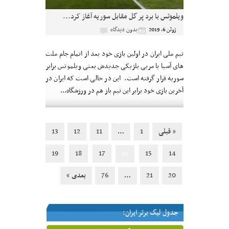
ویلموتس با برد پر گل مقابل سوریه آغاز کرد...
بدون دیدگاه
ژوئن 6, 2019
تیم ملی ایران در اولین بازی خود بعد از اتمام جام ملت
های آسیا با مربی بلژیکی جدیدش یعنی ویلموتس برابر
سوریه قرار گرفته است. این در حالی است که ایران در
آخرین بازی خود برابر این تیم باز هم در ورزشگاه...
« قبلی
1
11
12
13
…
19
18
17
15
14
16
20
21
76
بعدی »
…
جدول لیگ برتر ایران: