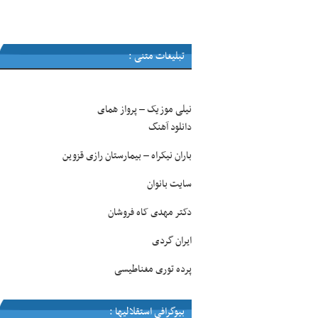
تبلیغات متنی :
نیلی موزیک
پرواز همای
–
دانلود آهنگ
باران نیکراه
بیمارستان رازی قزوین
–
سایت بانوان
دکتر مهدی کاه فروشان
ایران گردی
پرده توری مغناطیسی
بیوگرافی استقلالیها :