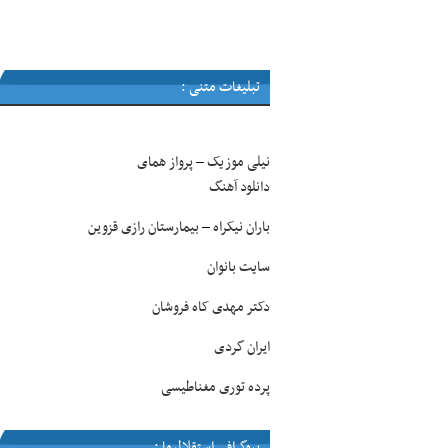
تبلیغات متنی :
نیلی موزیک
پرواز همای
–
دانلود آهنگ
باران نیکراه
بیمارستان رازی قزوین
–
سایت بانوان
دکتر مهدی کاه فروشان
ایران گردی
پرده توری مغناطیسی
بیوگرافی استقلالیها :