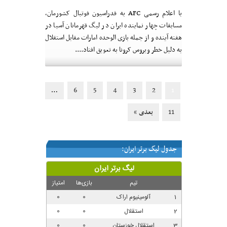
با اعلام رسمی AFC به فدراسیون فوتبال کشورمان،
مسابقات چهار نماینده ایران در لیگ قهرمانان آسیا در
هفته آینده و از جمله بازی الوحده امارات مقابل استقلال
به دلیل خطر ویروس کرونا به تعویق افتاد....
6
5
4
3
2
…
1
11
بعدی »
جدول لیگ برتر ایران: