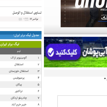
تساوی استقلال و الوصل
۰
نوامبر 27
جدول لیگ برتر ایران:
د
*