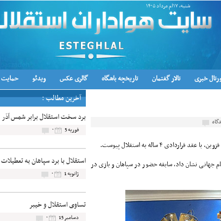
شنبه, ۱۷ام مرداد ۱۴۰۵
رتال خبری
تالار گفتمان
تاریخچه باشگاه
گالری عکس
ویدئو
حمایت ا
آخرین مطالب :
برد سخت استقلال برابر شمس آذر
گاه
۰
فوریه 5
استقلال با برد سپاهان به تعطیلات
در تیم ملی زیر ۱۷ سال هم از خود در جام جهانی نشان داد، سابقه حضور در سپاهان و بازی در
۰
ژانویه 1
تساوی استقلال و خیبر
۰
دسامبر 15