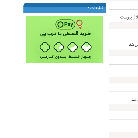
تبلیغات :
لال پیوست
ص شد
 شد