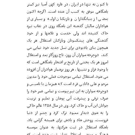
تاکنون نه تنها در ایران، در قاره کهن آسیا نیز کمتر
باشگاهی موفق به کسب آن شده است. اگرچه اکنون
بعضی از بنیانگذاران و بازیکنان اولیه و بسیاری از
هواداران سالیان گذشته این باشگاه روی در نقاب تیره
خاک کشیده اند ولی خدمت و تلاشها و از خود
گذشتگی های پیشکسوتان وبازکنان استقلال هر یک
همچون بنای یادبودی برای نسل جدید خود نمایی می
کند. دوچرخه سواران آن روز، تاج روزگاز بعد و استقلال
امروز هر یک بخشی از تاریخ پر افتخار باشگاهی است که
با وجود فراز و نشیبها ، هر روز برشمار هوادران آن افزوده
می شود. استقلال تمامی موجودت فعلی خود را مدیون
مرحوم علی دانایی فرد است که همزمان با تاسیس و
دوچرخه سواران به این تیم پیوست و تمامی عمر خود را
صرف ترقی و پیشرفت آبی پوشان و تعلیم و تربیت
جوانان این آب و خاک کرد. وی در سال ۱۳۵۸ عالم خاکی
را به شوق دیدار معبود ترک کرد و چشم از دنیا
فروبست. روحش شاد و یادش برای همیشه گرامی باد.
باشگاه استقلال در ثبت شرکتها، به عنوان موسسه
فرهنگی- ورزشی استقلال تهران ثبت شده است که