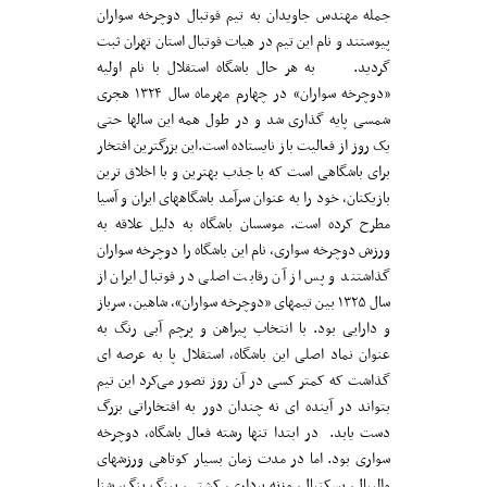
جمله مهندس جاویدان به تیم فوتبال دوچرخه سواران
پیوستند و نام این تیم در هیات فوتبال استان تهران ثبت
گردید. به هر حال باشگاه استقلال با نام اولیه
«دوچرخه سواران» در چهارم مهرماه سال ۱۳۲۴ هجری
شمسی پایه گذاری شد و در طول همه این سالها حتی
یک روز از فعالیت باز نایستاده است.این بزرگترین افتخار
برای باشگاهی است که با جذب بهترین و با اخلاق ترین
بازیکنان، خود را به عنوان سرآمد باشگاههای ایران و آسیا
مطرح کرده است. موسسان باشگاه به دلیل علاقه به
ورزش دوچرخه سواری، نام این باشگاه را دوچرخه سواران
گذاشتند و پس از آن رقابت اصلی در فوتبال ایران از
سال ۱۳۲۵ بین تیمهای «دوچرخه سواران»، شاهین، سرباز
و دارایی بود. با انتخاب پیراهن و پرچم آبی رنگ به
عنوان نماد اصلی این باشگاه، استقلال پا به عرصه ای
گذاشت که کمتر کسی در آن روز تصور می‌کرد این تیم
بتواند در آینده ای نه چندان دور به افتخاراتی بزرگ
دست یابد. در ابتدا تنها رشته فعال باشگاه، دوچرخه
سواری بود. اما در مدت زمان بسیار کوتاهی ورزشهای
والیبال، بسکتبال، وزنه برداری، کشتی، پینگ پنگ، شنا