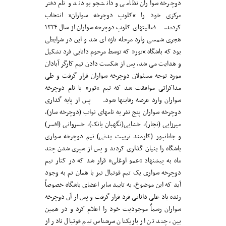
دوچرخه سواران نظامی و دانشجو بودند و نام دفتر
مرکزی خود را “کلوپ دوچرخه سواران” انتخاب
کردند. فعالیتهای کلوپ دوچرخه سواران از سال ۱۳۲۴
هجری شمسی وارد مرحله تازه ای شد و این در شرایطی
بود که باشگاه “تور” که توسط مرحوم دانایی فرد تشکیل
و هدایت می شد، پس از شکست دادن تیم کارگر آبادان
مورد توجه مسئولان دوچرخه سواران قرار گرفت و طی
مذاکراتی موافقت شد که تیم “تور” با نام دوچرخه
سواران وارد عرصه رقابتها شود. پس از پایه گذاری
دوچرخه سواران پنج نفر به نامهای نواب (دوچرخه ساز)،
میرزایی (نجار)، خشایی(نگهبان بانک)، خسروانی (افسر)
و جانانپور (کارمند تربیت بدنی) تیم دوچرخه سواری
باشگاه را بنیان گذاری کردند و پس از سپری شدن چند
ماه به پیشنهاد “عمو اوغلی” قرار شد که در کنار تیم
دوچرخه سواری یک تیم فوتبال نیز با همان نم به وجود
آید که این موضوع، به تایید سایر اعضای باشگاه خصوصاً
زنده یاد علی دانایی فرد قرار گرفت و پس از آن دوچرخه
سواران رسماً موجودیت خود را اعلام کرد و در همین
بین، چند تن از بازیکنان سرشناس تیم فوتبال نادر از