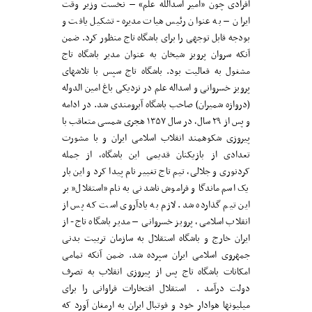
افرادی چون «امیر اسدالله علم» – نخست وزیر وقت
ایران – به عنوان رئیس هیات مدیره- تشکیل یافت و
بودجه قابل توجهی را برای باشگاه تاج منظور کرد. ضمن
آنکه سروان پرویز شیخان به عنوان مدیر باشگاه تاج
مشغول به فعالیت بود. باشگاه تاج سپس با تلاشهای
پرویز خسروانی و اسداله علم در نزدیکی باغ امین الدوله
(دروازه شمیران) صاحب باشگاه آبرومندی شد. در ادامه
و پس از ۲۹ سال، در سال ۱۳۵۷ هجری شمسی متعاقب با
پیروزی شکوهمند انقلاب اسلامی ایران و با مشورت
تعدادی از بازیکنان قدیمی این باشگاه، از جمله
کردنوری و جلالی، تیم تاج تغییر نام پیدا کرد و این بار
یک اسم ماندگا و فراموش ناشدنی به نام «استقلال” بر
این تیم گذارده شد. لازم به یادآروی است که پس از
انقلاب اسلامی، پرویز خسروانی – مدیر باشگاه تاج- از
ایران خارج و باشگاه استقلال به سازمان تربیت بدنی
جمهروی اسلامی ایران سپرده شد. ضمن آنکه تمامی
امکانات باشگاه تاج پس از پیروزی انقلاب به تصرف
دولت درآمد . استقلال افتخارات فراوانی را برای
میلیونها هوادار خود و فوتبال ایران به ارمغان آورد که