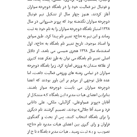
و فوتبال نیز فعالیت خود را در باشگاه دوچرخه سواران
آغاز کردند. هنوز چهار سال از تشکیل تیم فوتبال
دوچرخه سواران نگذشته بود که پرویز خسروانی در سال
۱۳۲۸ امتیاز باشگاه دوچرخه سواران را به نام خود به ثبت
رساند و این تیم به “تاج” تغییر نام پیدا کرد. طبق سوابق
وا اسناد موجود، تاریخ تغییر نام باشگاه به “تاج”، اول
اسفندماه سال ۱۳۲۸ هجری شمسی می باشد. از دلایل
اصلی تغییر نام باشگاه می توان به طرز تفکر عده کثیری
از علاقه مندان به ورزش اشاره کرد. زیرا باشگاه دوچرخه
سواران در تمامی رشته های ورزشی فعالیت داشت، اما
عده قابل توجهی از مردم بر این باور بودند که اعضا
دوچرخه سواران می بایست دوچرخه سوار باشند.
بنابراین اعضای هیات مدیره این باشگاه که متشکل از
آقایان «پرویز عمواوغلی، گرائیلی، ملکی، علی دانایی
فرد و سید آقا جلالی» بودند، تصمیم گرفتند نام دیگری
را برای باشگاه انتخاب کنند. پس از بحث و گفتگوی
فراوان و رای گیری بین اعضای هیات مدیره نام «تاج»
تصویب و به ثبت رسید. هیات مدیره باشگاه تاج از