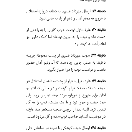
دقیقه ۱۳:
ارسال مهرداد قنبری به دهانه دروازه استقلال
با خروج به موقع آدان و دفع او راه به جایی نبرد.
دقیقه ۲۰:
عارف قزل فرصت خوب گلزنی را به راحتی از
دست داد و توپ را به بیرون فرستاد اما کمک داور نیز
اعلام آفساید کرده بود.
دقیقه ۳۳:
شوت مهرداد قنبری از پشت محوطه جریمه
دقیقا به همان جایی زده شد که آنتونیو آدان حضور
داشت و توانست توپ را در اختیار بگیرد.
دقیقه ۴۱:
عارف قزل با فرار از پشت مدافعان استقلال در
موقعیت تک به تک قرار گرفت و در حالی که آنتونیو
آدان برای خروج از دروازه مردد بود، توپ را روی پای
خود جفت و جور کرد و با یک شلیک، توپ را به گل
تبدیل کرد. البته بعد از بررسی صحنه مشخص شد عارف
در موقعیت آفساید صاحب توپ شده و گل مردود است.
دقیقه ۴۵:
ارسال خوب کوشکی با ضربه سر تماشایی قلی