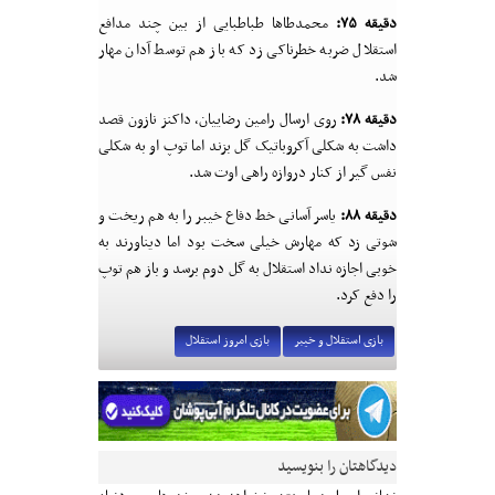
دقیقه ۷۵:
محمدطاها طباطبایی از بین چند مدافع
استقلال ضربه خطرناکی زد که باز هم توسط آدان مهار
شد.
دقیقه ۷۸:
روی ارسال رامین رضاییان، داکنز نازون قصد
داشت به شکلی آکروباتیک گل بزند اما توپ او به شکلی
نفس گیر از کنار دروازه راهی اوت شد.
دقیقه ۸۸:
یاسر آسانی خط دفاع خیبر را به هم ریخت و
شوتی زد که مهارش خیلی سخت بود اما دیناورند به
خوبی اجازه نداد استقلال به گل دوم برسد و باز هم توپ
را دفع کرد.
بازی استقلال و خیبر
بازی امروز استقلال
دیدگاهتان را بنویسید