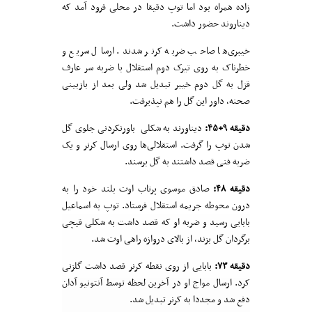
زاده همراه بود اما توپ دقیقا در محلی فرود آمد که
دیناروند حضور داشت.
خیبری‌ها صاحب ضربه کرنر شدند. ارسال سریع و
خطرناک به روی تیرک دوم استقلال با ضربه سر عارف
قزل به گل دوم خیبر تبدیل شد ولی بعد از بازبینی
صحنه، داور این گل را هم نپذیرفت.
دقیقه ۹+۴۵:
دیناورند به شکلی باورنکردنی جلوی گل
شدن توپ را گرفت. استقلالی‌ها روی ارسال کرنر و یک
ضربه فنی قصد داشتند به گل برسند.
دقیقه ۴۸:
صادق موسوی پرتاب اوت بلند خود را به
درون محوطه جریمه استقلال فرستاد. توپ به اسماعیل
بابایی رسید و ضربه او که قصد داشت به شکلی قیچی
برگردان گل بزند، از بالای دروازه راهی اوت شد.
دقیقه ۷۳:
بابایی از روی نقطه کرنر قصد داشت گلزنی
کرد. ارسال مواج او در آخرین لحظه توسط آنتونیو آدان
دفع شد و مجددا به کرنر تبدیل شد.