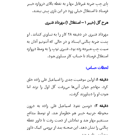
پای چپ ضربه غیرقابل مهار به نقطه بالای دروازه خیبر
فرستاد تا استقلال خیلی زود در این بازی پیش بیفتد.
شرح گل (خیبر ۱ – استقلال ۱) مهرداد قنبری
مهرداد قنبری در دقیقه ۲۸ کار را به تساوی کشاند. او
پشت ضربه پنالتی ایستاد و در حالی که آنتونیو آدان به
سمت چپ شیرجه زده بود، قنبری توپ را به وسط دروازه
استقلال فرستاد تا حساب کار مساوی شود.
لحظات حساس:
دقیقه ۱:
اولین موقعیت جدی را اسماعیل قلی زاده خلق
کرد. مهاجم جوان آبی‌ها می‌رفت گل اول را بزند اما
شوت او را دیناورند گرفت.
دقیقه ۲:
دومین نفوذ اسماعیل قلی زاده به درون
محوطه جریمه خیبر هم خطرساز شد. او توسط مدافع
مستقیم مهار شد و تعادلش از دست رفت تا داور نقطه
پنالتی را نشان دهد. این صحنه بعد از بررسی کمک داور
ویدئویی تایید شد.