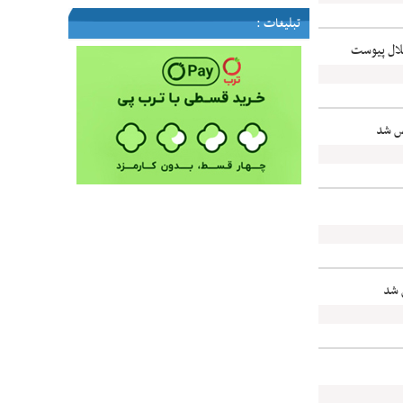
تبلیغات :
لال پیوست
ص شد
 شد