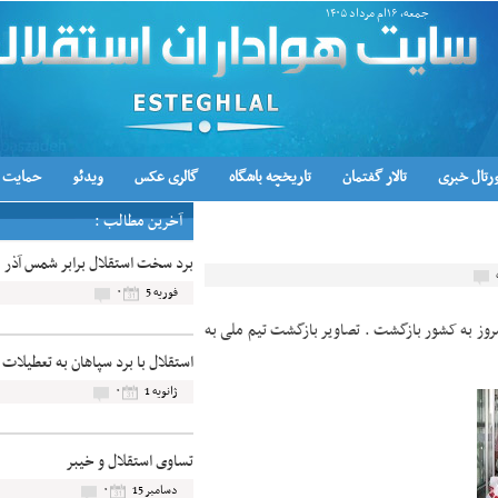
جمعه, ۱۶ام مرداد ۱۴۰۵
رتال خبری
تالار گفتمان
تاریخچه باشگاه
گالری عکس
ویدئو
حمایت ا
آخرین مطالب :
برد سخت استقلال برابر شمس آذر
۰
فوریه 5
امروز به کشور بازگشت . تصاویر بازگشت تیم ملی به
استقلال با برد سپاهان به تعطیلات
۰
ژانویه 1
تساوی استقلال و خیبر
۰
دسامبر 15