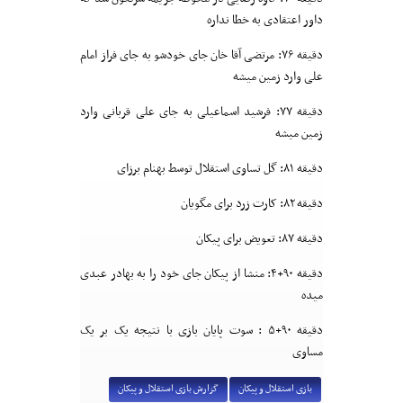
داور اعتقادی به خطا نداره
دقیقه ۷۶: مرتضی آقا خان جای خودشو به جای فراز امام
علی وارد زمین میشه
دقیقه ۷۷: فرشید اسماعیلی به جای علی قربانی وارد
زمین میشه
دقیقه ۸۱: گل تساوی استقلال توسط بهنام برزای
دقیقه ۸۲: کارت زرد برای مگویان
دقیقه ۸۷: تعویض برای پیکان
دقیقه ۹۰+۴: منشا از پیکان جای خود را به بهادر عبدی
میده
دقیقه ۹۰+۵ : سوت پایان بازی با نتیجه یک بر یک
مساوی
بازی استقلال و پیکان
گزارش بازی استقلال و پیکان