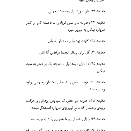
دقیقه ۳۲: کارت زرد برای سیامک نعمتی
دقیقه ۳۳: ضربه سر علی قربانی با فاصله کم از کنار
دروازه پیکان به بیرون میره
دقیقه ۳۵: کارت زرد برای بختیار رحمانی
دقیقه ۳۹: گل برای پیکان توسط مرتضی آقا خان
دقیقه ۴۵+۲: پایان نیمه اول با نتیجه یک بر صفر به سود
پیکان
دقیقه ۶۰: فرشید باقری به جای بختیار رحمانی وارد
زمین میشه
دقیقه ۶۸ : ضربه سر خطرناک سیاوش یزدانی و حرکت
زیبای رحمتی که مانع فروریزی دروازه استقلال میشه
دقیقه ۶۹: برزای به جای وریا غفوری وارد زمین میشه
دقیقه ۷۰: کاوه رضایی در محوطه جریمه سرنگون شد که