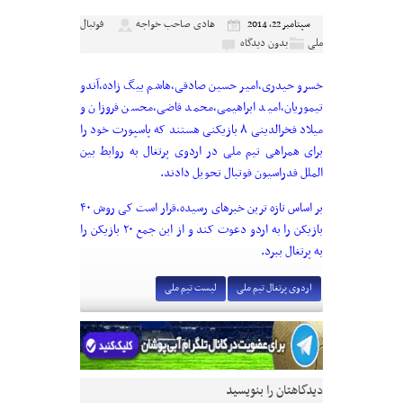
هادی صاحب خواجه
فوتبال
سپتامبر 22, 2014
ملی
بدون دیدگاه
خسرو حیدری،امیر حسین صادقی،هاشم بیگ زاده،آندو
تیموریان،امید ابراهیمی،محمد قاضی،محسن فروزان و
۸
میلاد فخرالدینی
بازیکنی هستند که پاسپورت خود را
برای همراهی تیم ملی در اردوی پرتغال به روابط بین
الملل فدراسیون فوتبال تحویل دادند.
بر اساس تازه ترین خبرهای رسیده،قرار است کی روش ۴۰
بازیکن را به اردو دعوت کند و از این جمع ۲۰ بازیکن را
به پرتغال ببرد.
اردوی پرتغال تیم ملی
لیست تیم ملی
دیدگاهتان را بنویسید