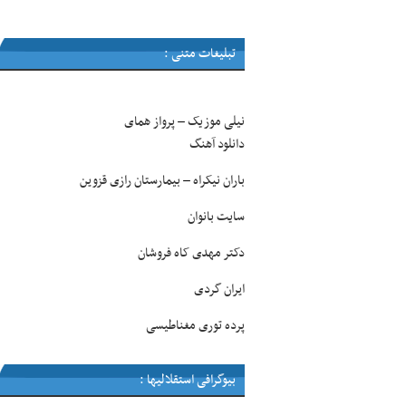
تبلیغات متنی :
نیلی موزیک
پرواز همای
–
دانلود آهنگ
باران نیکراه
بیمارستان رازی قزوین
–
سایت بانوان
دکتر مهدی کاه فروشان
ایران گردی
پرده توری مغناطیسی
بیوگرافی استقلالیها :