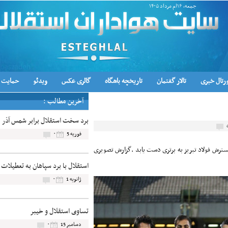
جمعه, ۱۶ام مرداد ۱۴۰۵
رتال خبری
تالار گفتمان
تاریخچه باشگاه
گالری عکس
ویدئو
حمایت ا
آخرین مطالب :
برد سخت استقلال برابر شمس آذر
۰
فوریه 5
گسترش فولاد تبریز به برتری دست یابد .گزارش تصویری
استقلال با برد سپاهان به تعطیلات
۰
ژانویه 1
تساوی استقلال و خیبر
۰
دسامبر 15