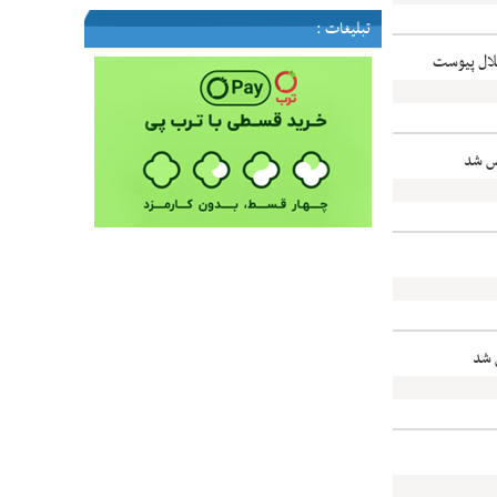
تبلیغات :
لال پیوست
ص شد
 شد