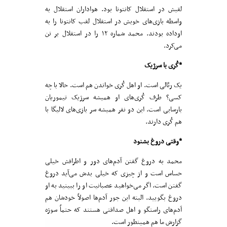
لقبش در استقلال کانتونا بود. هواداران استقلال به
واسطه بازی‌های خوبش در استقلال لقب کانتونا را به
اوداده بودند. محمد شماره ۱۲ را در استقلال بر تن
می‌کرد.
*کُری با سرژیک
یک رئالی است. او اهل کُری خواندن هم است. حالا با چه
کسی؟ طرف کُری‌های او همیشه سرژیک تیموریان
بارسایی است. این دو نفر همیشه سر بازی‌های لالیگا با
هم کُری دارند.
*وقتی دروغ بشنود
محمد به دروغ گفتن آدم‌های دور و اطرافش خیلی
حساس است و از چیزی که خیلی بدش می‌آید دروغ
گفتن است. اگر می‌خواهید عصبانیت او را ببینید به او
دروغ بگویید. البته این جور آدم‌ها اصولاً خودشان هم
آدم‌های راستگو و اهل صداقتی هستند که حتماً سوژه
گزارش ما هم همینطور است.