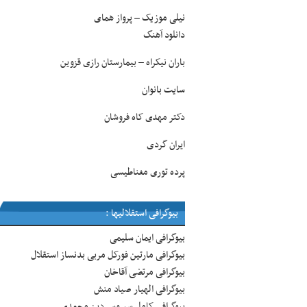
نیلی موزیک
پرواز همای
–
دانلود آهنگ
باران نیکراه
بیمارستان رازی قزوین
–
سایت بانوان
دکتر مهدی کاه فروشان
ایران گردی
پرده توری مغناطیسی
بیوگرافی استقلالیها :
بیوگرافی ایمان سلیمی
بیوگرافی مارتین فورکل مربی بدنساز استقلال
بیوگرافی مرتضی آقاخان
بیوگرافی الهیار صیاد منش
بیوگرافی کامل سیروس دین محمدی